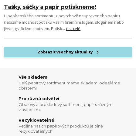
Tašky, sáčky a papír potiskneme!
U papírenského sortimentu z povrchově neupraveného papíru
nabízíme možnost potisku vašim firemním logem, sloganem nebo
jiným grafickým motivem. Potisk...
číst celé
Zobrazit všechny aktuality
Vše skladem
Celý papírový sortiment máme skladem, odesíláme
obratem!
Pro různá odvětví
Obalový a prokladový sortiment, papír s různými
vlastnostmi!
Recyklovatelné
Většina našich papírových produktů je plně
recyklovatelných!