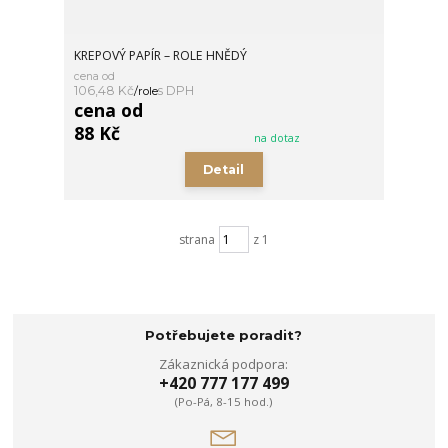
KREPOVÝ PAPÍR – ROLE HNĚDÝ
cena od
106,48 Kč
/
role
cena od
88 Kč
na dotaz
Detail
strana
z 1
Potřebujete poradit?
Zákaznická podpora:
+420 777 177 499
(Po-Pá, 8-15 hod.)