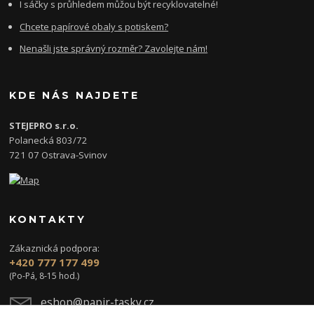
I sáčky s průhledem můžou být recyklovatelné!
Chcete papírové obaly s potiskem?
Nenašli jste správný rozměr? Zavolejte nám!
KDE NÁS NAJDETE
STEJEPRO s.r.o.
Polanecká 803/72
721 07 Ostrava-Svinov
KONTAKTY
Zákaznická podpora:
+420 777 177 499
(Po-Pá, 8-15 hod.)
eshop@papir-tasky.cz