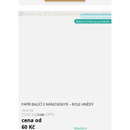
Speciální přeprava
Nadrozměrný produkt
PAPÍR BALÍCÍ S NÁNOSEM PE – ROLE HNĚDÝ
cena od
72,60 Kč
/
role
cena od
60 Kč
Skladem