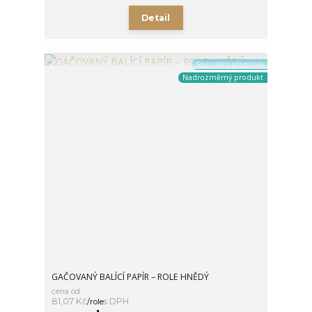
Detail
Speciální přeprava
Nadrozměrný produkt
GAČOVANÝ BALÍCÍ PAPÍR – ROLE HNĚDÝ
cena od
81,07 Kč
/
role