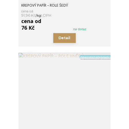
KREPOVÝ PAPÍR – ROLE ŠEDÝ
cena od
91,96 Kč
/
kg
cena od
76 Kč
na dotaz
Detail
Speciální přeprava