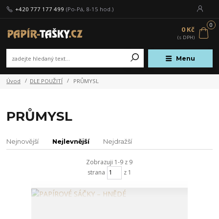
+420 777 177 499
(Po-Pá, 8-15 hod.)
0
0 Kč
Menu
Úvod
DLE POUŽITÍ
PRŮMYSL
PRŮMYSL
Nejnovější
Nejlevnější
Nejdražší
Zobrazuji 1-9 z 9
strana
z 1