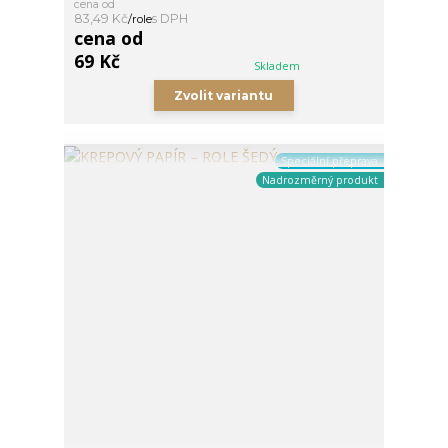
cena od
83,49 Kč
/
role
cena od
69 Kč
Skladem
Zvolit variantu
Speciální přeprava
Nadrozměrný produkt