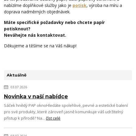
nabízíme doplňkové služby jako je
potisk
, výroba na míru a
doprava nadměrných objednávek.
Máte specifické požadavky nebo chcete papír
potisknout?
Neváhejte nás kontaktovat.
Děkujeme a těšíme se na Váš nákup!
Aktuálně
03.07.2026
Novinka v naší nabídce
Sáček hnědý PAP oknoHledáte spolehlivé, pevné a estetické balení
pro své produkty, které zároveň jasně komunikuje váš udržitelný
přístup k přírodě? Na...
číst celé
03.07.2026