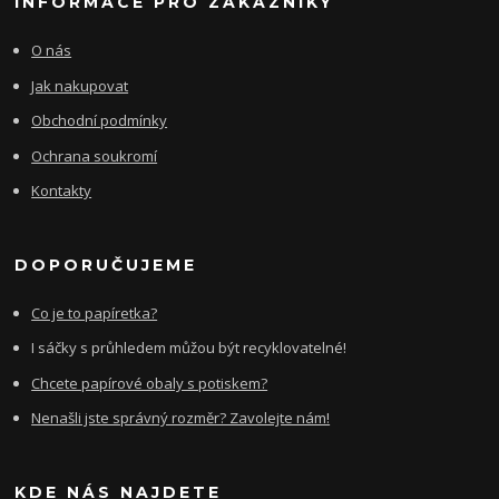
INFORMACE PRO ZÁKAZNÍKY
O nás
Jak nakupovat
Obchodní podmínky
Ochrana soukromí
Kontakty
DOPORUČUJEME
Co je to papíretka?
I sáčky s průhledem můžou být recyklovatelné!
Chcete papírové obaly s potiskem?
Nenašli jste správný rozměr? Zavolejte nám!
KDE NÁS NAJDETE