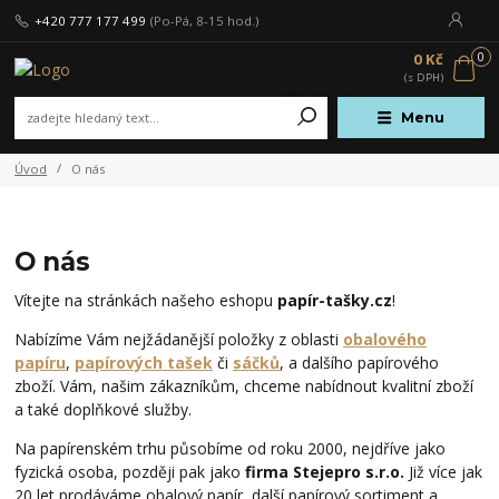
+420 777 177 499
(Po-Pá, 8-15 hod.)
0
0 Kč
Menu
Úvod
O nás
O nás
Vítejte na stránkách našeho eshopu
papír-tašky.cz
!
Nabízíme Vám nejžádanější položky z oblasti
obalového
papíru
,
papírových tašek
či
sáčků
, a dalšího papírového
zboží. Vám, našim zákazníkům, chceme nabídnout kvalitní zboží
a také doplňkové služby.
Na papírenském trhu působíme od roku 2000, nejdříve jako
fyzická osoba, později pak jako
firma Stejepro s.r.o.
Již více jak
20 let prodáváme obalový papír, další papírový sortiment a