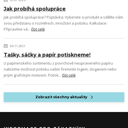
Jak probíhá spolupráce
Jak probíhá spolupráce? Poptávka: Vyberete si produkt a sdělíte nám
svou představu o rozměrech, množství a potisku. Kalkulace:
Připravíme vá...
číst celé
04.11.2021
Tašky, sáčky a papír potiskneme!
U papírenského sortimentu z povrchově neupraveného papíru
nabízíme možnost potisku vašim firemním logem, sloganem nebo
jiným grafickým motivem. Potisk...
číst celé
Zobrazit všechny aktuality