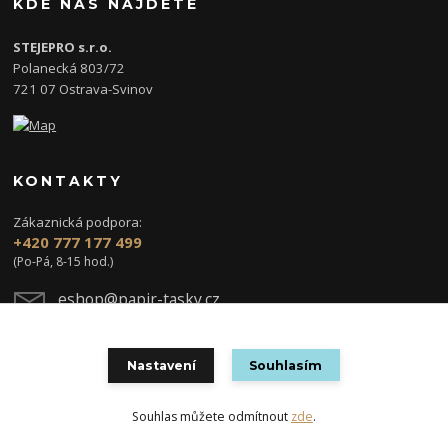
KDE NÁS NAJDETE
STEJEPRO s.r.o.
Polanecká 803/72
721 07 Ostrava-Svinov
KONTAKTY
Zákaznická podpora:
+420 777 177 499
(Po-Pá, 8-15 hod.)
eshop@papir-tasky.cz
Nastavení
Souhlasím
Souhlas můžete odmítnout
zde
.
Vytvořeno na
Eshop-rychle.cz