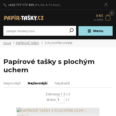
+420 777 177 499
(Po-Pá, 8-15 hod.)
0
0 Kč
Menu
Úvod
PAPÍROVÉ TAŠKY
S PLOCHÝM UCHEM
Papírové tašky s plochým
uchem
Nejnovější
Nejlevnější
Nejdražší
Zobrazuji 1-3 z 3
strana
z 1