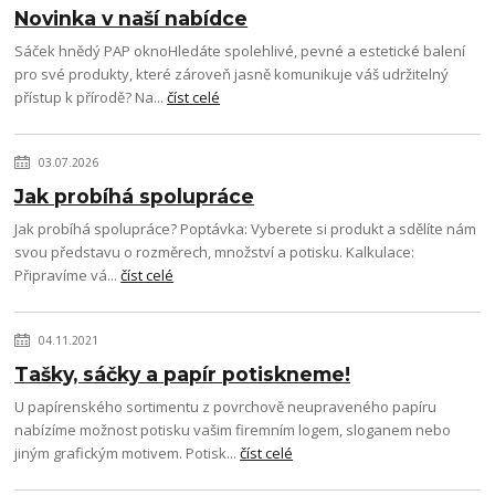
Novinka v naší nabídce
Sáček hnědý PAP oknoHledáte spolehlivé, pevné a estetické balení
pro své produkty, které zároveň jasně komunikuje váš udržitelný
přístup k přírodě? Na...
číst celé
03.07.2026
Jak probíhá spolupráce
Jak probíhá spolupráce? Poptávka: Vyberete si produkt a sdělíte nám
svou představu o rozměrech, množství a potisku. Kalkulace:
Připravíme vá...
číst celé
04.11.2021
Tašky, sáčky a papír potiskneme!
U papírenského sortimentu z povrchově neupraveného papíru
nabízíme možnost potisku vašim firemním logem, sloganem nebo
jiným grafickým motivem. Potisk...
číst celé