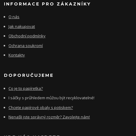
INFORMACE PRO ZÁKAZNÍKY
O nás
Jak nakupovat
Obchodní podmínky
Ochrana soukromí
Kontakty
DOPORUČUJEME
Co je to papíretka?
I sáčky s průhledem můžou být recyklovatelné!
Chcete papírové obaly s potiskem?
Nenašli jste správný rozměr? Zavolejte nám!