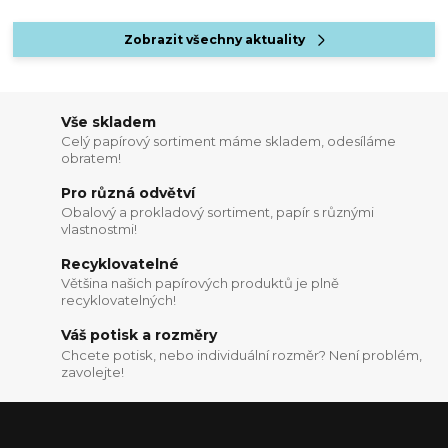
Zobrazit všechny aktuality
Vše skladem
Celý papírový sortiment máme skladem, odesíláme
obratem!
Pro různá odvětví
Obalový a prokladový sortiment, papír s různými
vlastnostmi!
Recyklovatelné
Většina našich papírových produktů je plně
recyklovatelných!
Váš potisk a rozměry
Chcete potisk, nebo individuální rozměr? Není problém,
zavolejte!