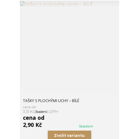
TAŠKY S PLOCHÝMI UCHY – BÍLÉ
cena od
3,51 Kč
/
balení
cena od
2,90 Kč
Skladem
Zvolit variantu