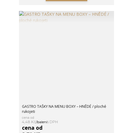
GASTRO TAŠKY NA MENU BOXY – HNĚDÉ / ploché
rukojeti
cena od
4,48 Kč
/
balení
cena od