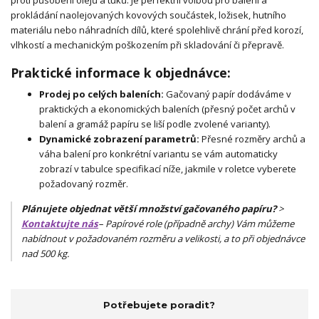
prokládání naolejovaných kovových součástek, ložisek, hutního
materiálu nebo náhradních dílů, které spolehlivě chrání před korozí,
vlhkostí a mechanickým poškozením při skladování či přepravě.
Praktické informace k objednávce:
Prodej po celých baleních:
Gačovaný papír dodáváme v
praktických a ekonomických baleních (přesný počet archů v
balení a gramáž papíru se liší podle zvolené varianty).
Dynamické zobrazení parametrů:
Přesné rozměry archů a
váha balení pro konkrétní variantu se vám automaticky
zobrazí v tabulce specifikací níže, jakmile v roletce vyberete
požadovaný rozměr.
Plánujete objednat větší množství gačovaného papíru?
>
Kontaktujte nás
– Papírové role (případně archy) Vám můžeme
nabídnout v požadovaném rozměru a velikosti, a to při objednávce
nad 500 kg.
Potřebujete poradit?