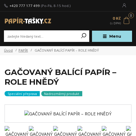
+420 777 177 499
(Po-Pá, 8-15 hod.)
0
0 Kč
Menu
Úvod
PAPÍR
GAČOVANÝ BALÍCÍ PAPÍR – ROLE HNĚDÝ
GAČOVANÝ BALÍCÍ PAPÍR –
ROLE HNĚDÝ
Speciální přeprava
Nadrozměrný produkt