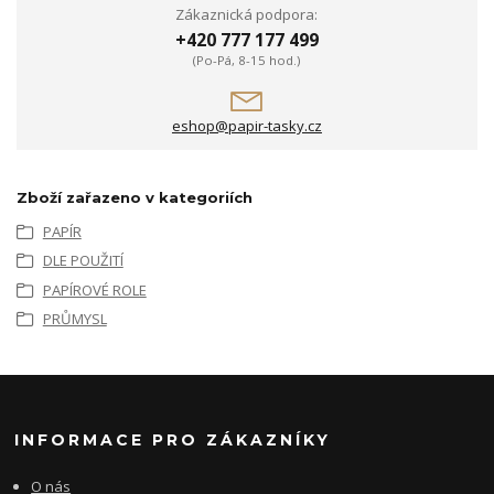
Zákaznická podpora:
+420 777 177 499
(Po-Pá, 8-15 hod.)
eshop@papir-tasky.cz
Zboží zařazeno v kategoriích
PAPÍR
DLE POUŽITÍ
PAPÍROVÉ ROLE
PRŮMYSL
INFORMACE PRO ZÁKAZNÍKY
O nás