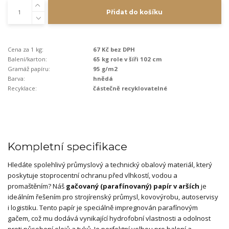
Přidat do košíku
Cena za 1 kg:
67 Kč bez DPH
Balení/karton:
65 kg role v šíři 102 cm
Gramáž papíru:
95 g/m2
Barva:
hnědá
Recyklace:
částečně recyklovatelné
Kompletní specifikace
Hledáte spolehlivý průmyslový a technický obalový materiál, který
poskytuje stoprocentní ochranu před vlhkostí, vodou a
promaštěním? Náš
gačovaný (parafínovaný) papír v arších
je
ideálním řešením pro strojírenský průmysl, kovovýrobu, autoservisy
i logistiku. Tento papír je speciálně impregnován parafínovým
gačem, což mu dodává vynikající hydrofobní vlastnosti a odolnost
proti působení olejů a tuků. Je perfektní volbou pro balení a