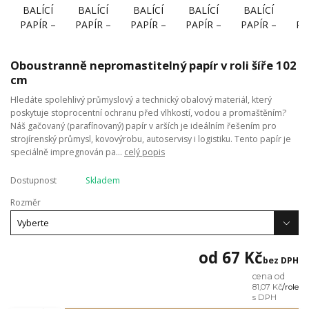
Oboustranně nepromastitelný papír v roli šíře 102
cm
Hledáte spolehlivý průmyslový a technický obalový materiál, který
poskytuje stoprocentní ochranu před vlhkostí, vodou a promaštěním?
Náš gačovaný (parafínovaný) papír v arších je ideálním řešením pro
strojírenský průmysl, kovovýrobu, autoservisy i logistiku. Tento papír je
speciálně impregnován pa...
celý popis
Dostupnost
Skladem
Rozměr
od
67 Kč
bez DPH
cena od
81,07 Kč
/
role