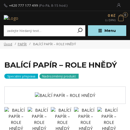
+420 777 177 499
(Po-Pá, 8-15 hod.)
0
0 Kč
Menu
Úvod
PAPÍR
BALÍCÍ PAPÍR – ROLE HNĚDÝ
BALÍCÍ PAPÍR – ROLE HNĚDÝ
Speciální přeprava
Nadrozměrný produkt