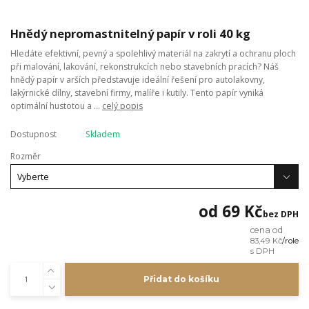
Hnědý nepromastnitelný papír v roli 40 kg
Hledáte efektivní, pevný a spolehlivý materiál na zakrytí a ochranu ploch
při malování, lakování, rekonstrukcích nebo stavebních pracích? Náš
hnědý papír v arších představuje ideální řešení pro autolakovny,
lakýrnické dílny, stavební firmy, malíře i kutily. Tento papír vyniká
optimální hustotou a ...
celý popis
Dostupnost
Skladem
Rozměr
od
69 Kč
bez DPH
cena od
83,49 Kč
/
role
Přidat do košíku