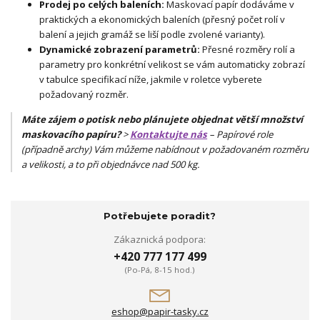
Prodej po celých baleních:
Maskovací papír dodáváme v
praktických a ekonomických baleních (přesný počet rolí v
balení a jejich gramáž se liší podle zvolené varianty).
Dynamické zobrazení parametrů:
Přesné rozměry rolí a
parametry pro konkrétní velikost se vám automaticky zobrazí
v tabulce specifikací níže, jakmile v roletce vyberete
požadovaný rozměr.
Máte zájem o potisk nebo plánujete objednat větší množství
maskovacího papíru?
>
Kontaktujte nás
– Papírové role
(případně archy) Vám můžeme nabídnout v požadovaném rozměru
a velikosti, a to při objednávce nad 500 kg.
Potřebujete poradit?
Zákaznická podpora:
+420 777 177 499
(Po-Pá, 8-15 hod.)
eshop@papir-tasky.cz