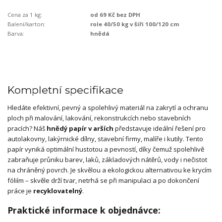
Cena za 1 kg:
od 69 Kč bez DPH
Balení/karton:
role 40/50 kg v šíři 100/120 cm
Barva:
hnědá
Kompletní specifikace
Hledáte efektivní, pevný a spolehlivý materiál na zakrytí a ochranu
ploch při malování, lakování, rekonstrukcích nebo stavebních
pracích? Náš
hnědý papír v arších
představuje ideální řešení pro
autolakovny, lakýrnické dílny, stavební firmy, malíře i kutily. Tento
papír vyniká optimální hustotou a pevností, díky čemuž spolehlivě
zabraňuje průniku barev, laků, základových nátěrů, vody i nečistot
na chráněný povrch. Je skvělou a ekologickou alternativou ke krycím
fóliím – skvěle drží tvar, netrhá se při manipulaci a po dokončení
práce je
recyklovatelný
.
Praktické informace k objednávce: