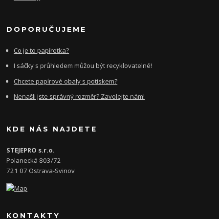
DOPORUČUJEME
Co je to papíretka?
I sáčky s průhledem můžou být recyklovatelné!
Chcete papírové obaly s potiskem?
Nenašli jste správný rozměr? Zavolejte nám!
KDE NÁS NAJDETE
STEJEPRO s.r.o.
Polanecká 803/72
721 07 Ostrava-Svinov
KONTAKTY