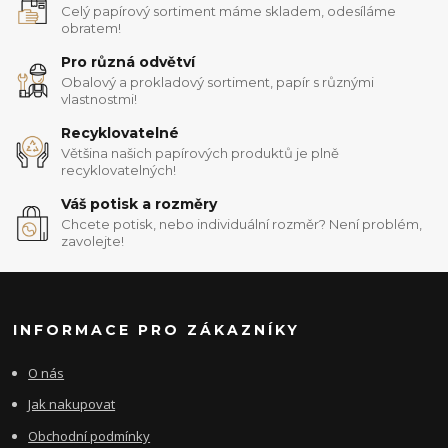
Celý papírový sortiment máme skladem, odesíláme
obratem!
Pro různá odvětví
Obalový a prokladový sortiment, papír s různými
vlastnostmi!
Recyklovatelné
Většina našich papírových produktů je plně
recyklovatelných!
Váš potisk a rozměry
Chcete potisk, nebo individuální rozměr? Není problém,
zavolejte!
INFORMACE PRO ZÁKAZNÍKY
O nás
Jak nakupovat
Obchodní podmínky