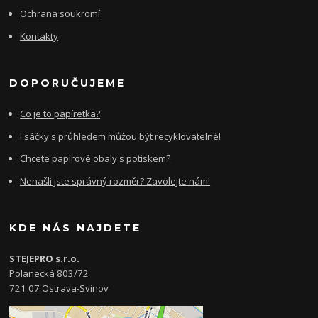
Ochrana soukromí
Kontakty
DOPORUČUJEME
Co je to papíretka?
I sáčky s průhledem můžou být recyklovatelné!
Chcete papírové obaly s potiskem?
Nenašli jste správný rozměr? Zavolejte nám!
KDE NÁS NAJDETE
STEJEPRO s.r.o.
Polanecká 803/72
721 07 Ostrava-Svinov