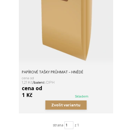
PAPÍROVÉ TAŠKY PRŮHMAT – HNĚDÉ
cena od
1,21 Kč
/
balení
cena od
1 Kč
Skladem
Zvolit variantu
strana
z 1