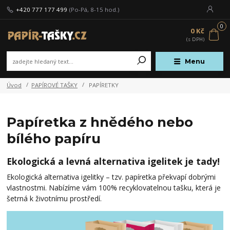
+420 777 177 499
(Po-Pá, 8-15 hod.)
0
0 Kč
Menu
Úvod
PAPÍROVÉ TAŠKY
PAPÍRETKY
Papíretka z hnědého nebo
bílého papíru
Ekologická a levná alternativa igelitek je tady!
Ekologická alternativa igelitky – tzv. papíretka překvapí dobrými
vlastnostmi. Nabízíme vám 100% recyklovatelnou tašku, která je
šetrná k životnímu prostředí.