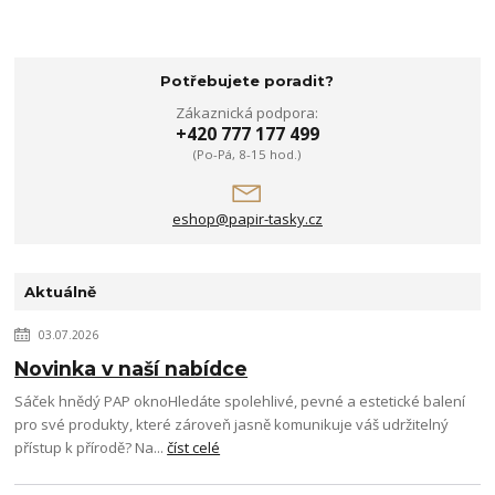
Potřebujete poradit?
Zákaznická podpora:
+420 777 177 499
(Po-Pá, 8-15 hod.)
eshop@papir-tasky.cz
Aktuálně
03.07.2026
Novinka v naší nabídce
Sáček hnědý PAP oknoHledáte spolehlivé, pevné a estetické balení
pro své produkty, které zároveň jasně komunikuje váš udržitelný
přístup k přírodě? Na...
číst celé