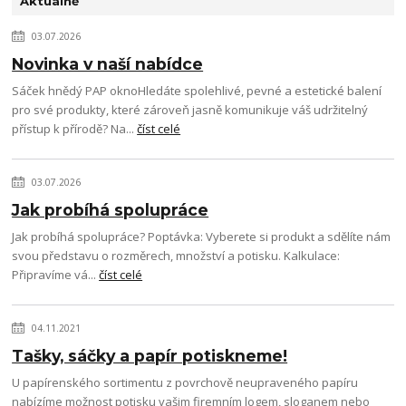
Aktuálně
03.07.2026
Novinka v naší nabídce
Sáček hnědý PAP oknoHledáte spolehlivé, pevné a estetické balení
pro své produkty, které zároveň jasně komunikuje váš udržitelný
přístup k přírodě? Na...
číst celé
03.07.2026
Jak probíhá spolupráce
Jak probíhá spolupráce? Poptávka: Vyberete si produkt a sdělíte nám
svou představu o rozměrech, množství a potisku. Kalkulace:
Připravíme vá...
číst celé
04.11.2021
Tašky, sáčky a papír potiskneme!
U papírenského sortimentu z povrchově neupraveného papíru
nabízíme možnost potisku vašim firemním logem, sloganem nebo