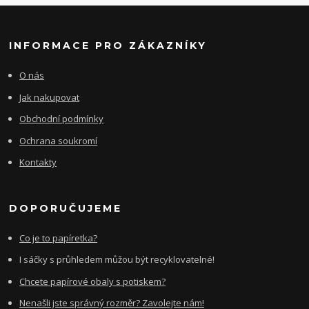
INFORMACE PRO ZÁKAZNÍKY
O nás
Jak nakupovat
Obchodní podmínky
Ochrana soukromí
Kontakty
DOPORUČUJEME
Co je to papíretka?
I sáčky s průhledem můžou být recyklovatelné!
Chcete papírové obaly s potiskem?
Nenašli jste správný rozměr? Zavolejte nám!