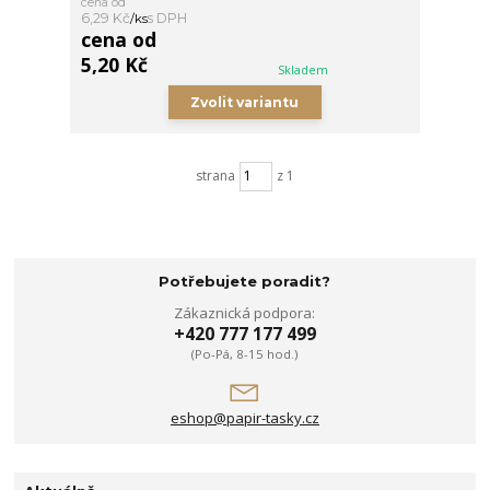
cena od
6,29 Kč
/
ks
cena od
5,20 Kč
Skladem
Zvolit variantu
strana
z 1
Potřebujete poradit?
Zákaznická podpora:
+420 777 177 499
(Po-Pá, 8-15 hod.)
eshop@papir-tasky.cz