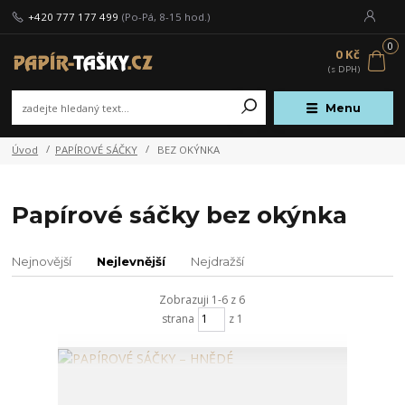
+420 777 177 499
(Po-Pá, 8-15 hod.)
0
0 Kč
Menu
Úvod
PAPÍROVÉ SÁČKY
BEZ OKÝNKA
Papírové sáčky bez okýnka
Nejnovější
Nejlevnější
Nejdražší
Zobrazuji 1-6 z 6
strana
z 1