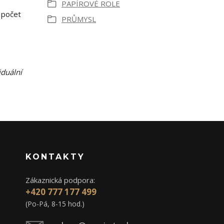
PAPÍROVÉ ROLE
 počet
PRŮMYSL
iduální
KONTAKTY
Zákaznická podpora:
+420 777 177 499
(Po-Pá, 8-15 hod.)