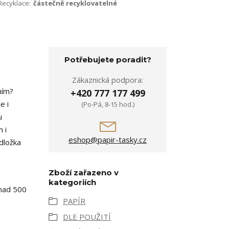
Recyklace:
částečně recyklovatelné
Potřebujete poradit?
Zákaznická podpora:
ním?
+420 777 177 499
e i
(Po-Pá, 8-15 hod.)
u
 i
eshop@papir-tasky.cz
odložka
Zboží zařazeno v
kategoriích
 nad 500
PAPÍR
DLE POUŽITÍ