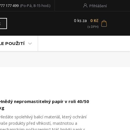
777 177 499
(Po-Pá, 8-15 hod.)
Přihlášení
0
ks
za
0 Kč
t
LE POUŽITÍ
Hnědý nepromastitelný papír v roli 40/50
kg
Hledáte spolehlivý balicí materiál, který ochrání
vaše produkty před vlhkostí, mastnotou a
mechanickým poškozením? Náš hnědý papír s