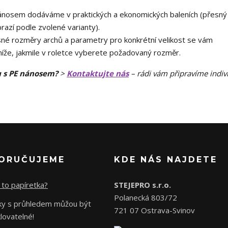
ánosem dodáváme v praktických a ekonomických baleních (přesný
razí podle zvolené varianty).
né rozměry archů a parametry pro konkrétní velikost se vám
 níže, jakmile v roletce vyberete požadovaný rozměr.
u s PE nánosem?
>
Kontaktujte nás
– rádi vám připravíme indiv
ORUČUJEME
KDE NÁS NAJDETE
 to papíretka?
STEJEPRO s.r.o.
Polanecká 803/72
čky s průhledem můžou být
721 07 Ostrava-Svinov
lovatelné!