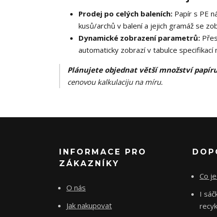
Prodej po celých baleních:
Papír s PE n
kusů/archů v balení a jejich gramáž se zob
Dynamické zobrazení parametrů:
Přes
automaticky zobrazí v tabulce specifikací
Plánujete objednat větší množství papír
cenovou kalkulaciju na míru.
INFORMACE PRO
DOP
ZÁKAZNÍKY
Co je
O nás
I sá
Jak nakupovat
recyk