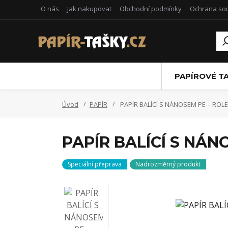
O nás
Jak nakupovat
Obchodní podmínky
Ochrana so
PAPÍROVÉ T
Úvod
PAPÍR
PAPÍR BALÍCÍ S NÁNOSEM PE – ROL
PAPÍR BALÍCÍ S NÁN
Speciální přeprava
Nadrozměrný produkt