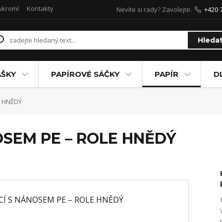
ukromí
Kontakty
Nevíte si rady? Zavolejte.
+420 
Hleda
AŠKY
PAPÍROVÉ SÁČKY
PAPÍR
D
E HNĚDÝ
OSEM PE – ROLE HNĚDÝ