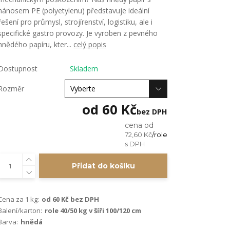
nánosem PE (polyetylenu) představuje ideální
řešení pro průmysl, strojírenství, logistiku, ale i
specifické gastro provozy. Je vyroben z pevného
hnědého papíru, kter...
celý popis
Dostupnost
Skladem
Rozměr
od
60 Kč
bez DPH
cena od
72,60 Kč
/
role
Přidat do košíku
Cena za 1 kg:
od 60 Kč bez DPH
Balení/karton:
role 40/50 kg v šíři 100/120 cm
Barva:
hnědá