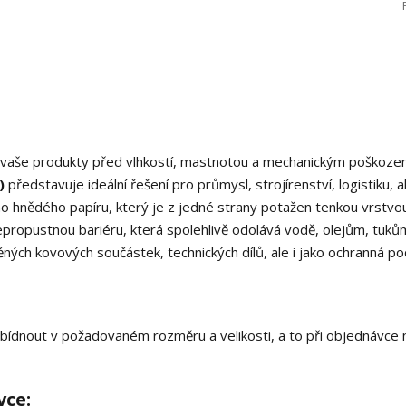
ání vaše produkty před vlhkostí, mastnotou a mechanickým poškoze
)
představuje ideální řešení pro průmysl, strojírenství, logistiku, al
o hnědého papíru, který je z jedné strany potažen tenkou vrstvo
epropustnou bariéru, která spolehlivě odolává vodě, olejům, tukům
ěných kovových součástek, technických dílů, ale i jako ochranná p
bídnout v požadovaném rozměru a velikosti, a to při objednávce
vce: