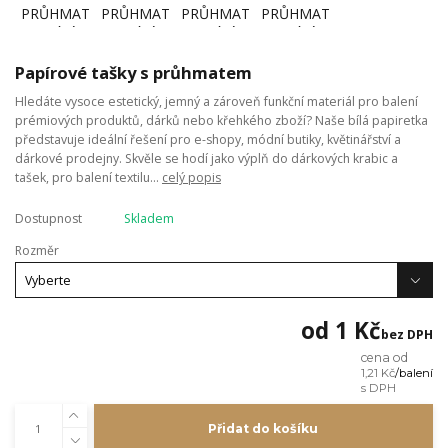
Papírové tašky s průhmatem
Hledáte vysoce estetický, jemný a zároveň funkční materiál pro balení
prémiových produktů, dárků nebo křehkého zboží? Naše bílá papiretka
představuje ideální řešení pro e-shopy, módní butiky, květinářství a
dárkové prodejny. Skvěle se hodí jako výplň do dárkových krabic a
tašek, pro balení textilu...
celý popis
Dostupnost
Skladem
Rozměr
od
1 Kč
bez DPH
cena od
1,21 Kč
/
balení
Přidat do košíku