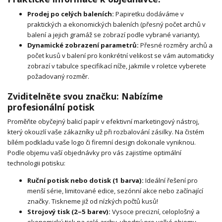
Prodej po celých baleních:
Papiretku dodáváme v
praktických a ekonomických baleních (přesný počet archů v
balení a jejich gramáž se zobrazí podle vybrané varianty).
Dynamické zobrazení parametrů:
Přesné rozměry archů a
počet kusů v balení pro konkrétní velikost se vám automaticky
zobrazí v tabulce specifikací níže, jakmile v roletce vyberete
požadovaný rozměr.
Zviditelněte svou značku: Nabízíme
profesionální potisk
Proměňte obyčejný balicí papír v efektivní marketingový nástroj,
který okouzlí vaše zákazníky už při rozbalování zásilky. Na čistém
bílém podkladu vaše logo či firemní design dokonale vyniknou.
Podle objemu vaší objednávky pro vás zajistíme optimální
technologii potisku:
Ruční potisk nebo dotisk (1 barva):
Ideální řešení pro
menší série, limitované edice, sezónní akce nebo začínající
značky. Tiskneme již od nízkých počtů kusů!
Strojový tisk (2–5 barev):
Vysoce precizní, celoplošný a