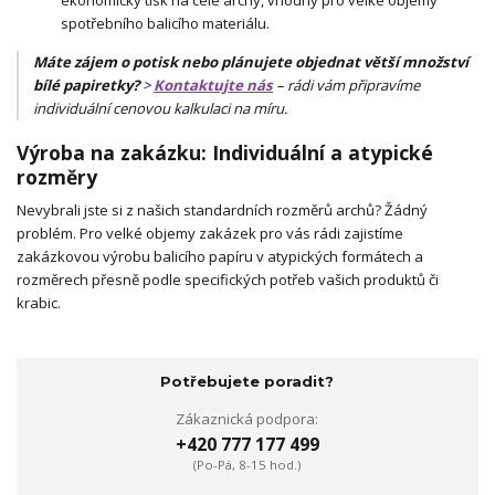
ekonomický tisk na celé archy, vhodný pro velké objemy
spotřebního balicího materiálu.
Máte zájem o potisk nebo plánujete objednat větší množství
bílé papiretky?
>
Kontaktujte nás
– rádi vám připravíme
individuální cenovou kalkulaci na míru.
Výroba na zakázku: Individuální a atypické
rozměry
Nevybrali jste si z našich standardních rozměrů archů? Žádný
problém. Pro velké objemy zakázek pro vás rádi zajistíme
zakázkovou výrobu balicího papíru v atypických formátech a
rozměrech přesně podle specifických potřeb vašich produktů či
krabic.
Potřebujete poradit?
Zákaznická podpora:
+420 777 177 499
(Po-Pá, 8-15 hod.)