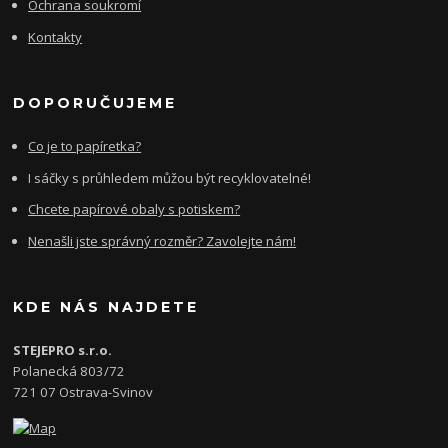
Ochrana soukromí
Kontakty
DOPORUČUJEME
Co je to papíretka?
I sáčky s průhledem můžou být recyklovatelné!
Chcete papírové obaly s potiskem?
Nenašli jste správný rozměr? Zavolejte nám!
KDE NÁS NAJDETE
STEJEPRO s.r.o.
Polanecká 803/72
721 07 Ostrava-Svinov