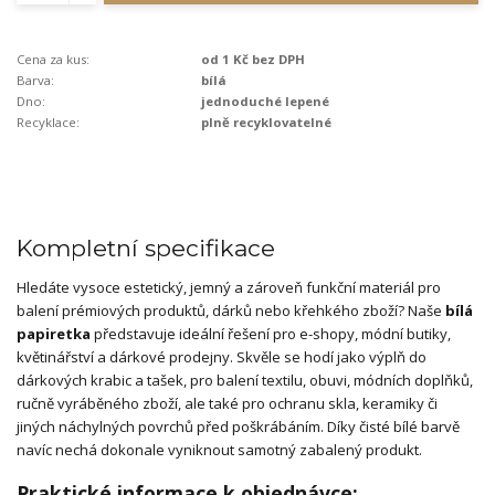
Cena za kus:
od 1 Kč bez DPH
Barva:
bílá
Dno:
jednoduché lepené
Recyklace:
plně recyklovatelné
Kompletní specifikace
Hledáte vysoce estetický, jemný a zároveň funkční materiál pro
balení prémiových produktů, dárků nebo křehkého zboží? Naše
bílá
papiretka
představuje ideální řešení pro e-shopy, módní butiky,
květinářství a dárkové prodejny. Skvěle se hodí jako výplň do
dárkových krabic a tašek, pro balení textilu, obuvi, módních doplňků,
ručně vyráběného zboží, ale také pro ochranu skla, keramiky či
jiných náchylných povrchů před poškrábáním. Díky čisté bílé barvě
navíc nechá dokonale vyniknout samotný zabalený produkt.
Praktické informace k objednávce: