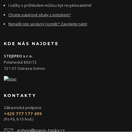
I sáčky s průhledem můžou být recyklovatelné!
Chcete papírové obaly s potiskem?
Nenašli jste správný rozměr? Zavolejte nám!
KDE NÁS NAJDETE
STEJEPRO s.r.o.
Polanecká 803/72
721 07 Ostrava-Svinov
KONTAKTY
Zákaznická podpora:
+420 777 177 499
(Po-Pá, 8-15 hod.)
eshop@papir-tasky.cz