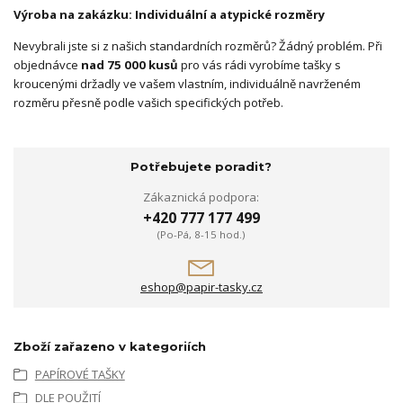
Výroba na zakázku: Individuální a atypické rozměry
Nevybrali jste si z našich standardních rozměrů? Žádný problém. Při
objednávce
nad 75 000 kusů
pro vás rádi vyrobíme tašky s
kroucenými držadly ve vašem vlastním, individuálně navrženém
rozměru přesně podle vašich specifických potřeb.
Potřebujete poradit?
Zákaznická podpora:
+420 777 177 499
(Po-Pá, 8-15 hod.)
eshop@papir-tasky.cz
Zboží zařazeno v kategoriích
PAPÍROVÉ TAŠKY
DLE POUŽITÍ