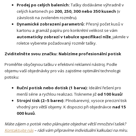
Prodej po celých baleních:
Tašky dodáváme výhradně v
celých kartonech po
200, 250, 300 nebo 350 kusech
(v
závislosti na zvoleném rozměru).
Dynamické zobrazení parametrů:
Přesný počet kusů v
kartonu a gramáž papíru pro konkrétní velikost se vám
automaticky zobrazí v tabulce specifikací níže
, jakmile v
roletce vyberete požadovaný rozměr tašky.
Zviditelněte svou značku: Nabízíme profesionální potisk
Proměňte obyčejnou tašku v efektivní reklamní nástroj. Podle
objemu vaší objednávky pro vás zajistíme optimální technologii
potisku:
Ruční potisk nebo dotisk (1 barva):
Ideální řešení pro
menší série a rychlou realizaci. Tiskneme již
od 100 kusů
!
Strojní tisk (2–5 barev):
Plnobarevný, vysoce precizní tisk
vhodný pro větší objemy. K dispozici při objednávce
nad 15
000 kusů
.
Máte zájem o potisk nebo plánujete objednat větší množství tašek?
Kontaktujte nás
– rádi vám připravíme individuální kalkulaci na míru.