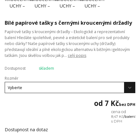
Bílé papírové tašky s černými kroucenými držadly
Papírové tašky s kroucenými držadly – Ekologické a reprezentativní
balení Hledáte spolehlivé, pevné a estetické balení pro své produkty
nebo dárky? Naše papírové tašky s kroucenými uchy (držadly)
představují ideální a plně ekologickou alternativu k běžným igelitovým
taškám. Jsou skvělou volbou jak p...
celý popis
Dostupnost
skladem
Rozměr
od
7 Kč
bez DPH
cena od
8,47 Kč
/
balení
Dostupnost na dotaz