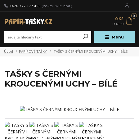
+420 777 177 499
(Po-Pá, 8-15 hod.)
0
0 Kč
Menu
Úvod
PAPÍROVÉ TAŠKY
TAŠKY S ČERNÝMI KROUCENÝMI UCHY – BÍLÉ
TAŠKY S ČERNÝMI
KROUCENÝMI UCHY – BÍLÉ