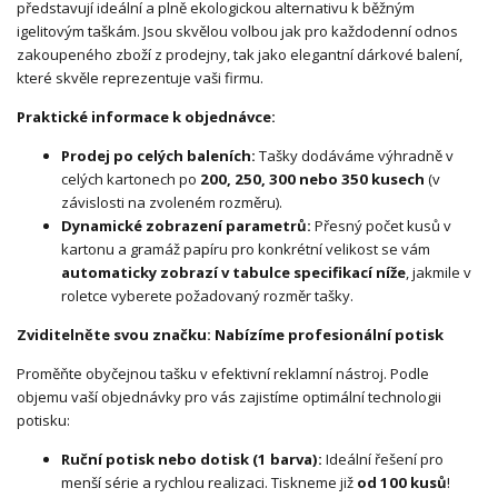
představují ideální a plně ekologickou alternativu k běžným
igelitovým taškám. Jsou skvělou volbou jak pro každodenní odnos
zakoupeného zboží z prodejny, tak jako elegantní dárkové balení,
které skvěle reprezentuje vaši firmu.
Praktické informace k objednávce:
Prodej po celých baleních:
Tašky dodáváme výhradně v
celých kartonech po
200, 250, 300 nebo 350 kusech
(v
závislosti na zvoleném rozměru).
Dynamické zobrazení parametrů:
Přesný počet kusů v
kartonu a gramáž papíru pro konkrétní velikost se vám
automaticky zobrazí v tabulce specifikací níže
, jakmile v
roletce vyberete požadovaný rozměr tašky.
Zviditelněte svou značku: Nabízíme profesionální potisk
Proměňte obyčejnou tašku v efektivní reklamní nástroj. Podle
objemu vaší objednávky pro vás zajistíme optimální technologii
potisku:
Ruční potisk nebo dotisk (1 barva):
Ideální řešení pro
menší série a rychlou realizaci. Tiskneme již
od 100 kusů
!