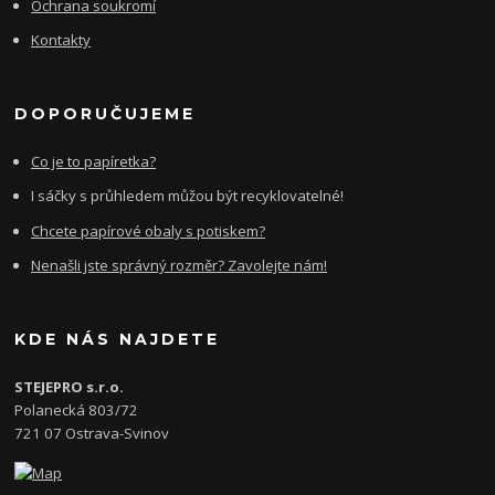
Ochrana soukromí
Kontakty
DOPORUČUJEME
Co je to papíretka?
I sáčky s průhledem můžou být recyklovatelné!
Chcete papírové obaly s potiskem?
Nenašli jste správný rozměr? Zavolejte nám!
KDE NÁS NAJDETE
STEJEPRO s.r.o.
Polanecká 803/72
721 07 Ostrava-Svinov