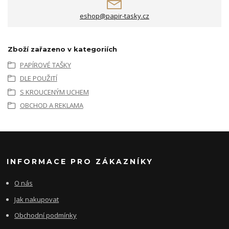
eshop@papir-tasky.cz
Zboží zařazeno v kategoriích
PAPÍROVÉ TAŠKY
DLE POUŽITÍ
S KROUCENÝM UCHEM
OBCHOD A REKLAMA
INFORMACE PRO ZÁKAZNÍKY
O nás
Jak nakupovat
Obchodní podmínky