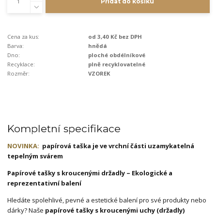
Přidat do košíku
Cena za kus:
od 3,40 Kč bez DPH
Barva:
hnědá
Dno:
ploché obdélníkové
Recyklace:
plně recyklovatelné
Rozměr:
VZOREK
Kompletní specifikace
NOVINKA:
papírová taška je ve vrchní části uzamykatelná
tepelným svárem
Papírové tašky s kroucenými držadly – Ekologické a
reprezentativní balení
Hledáte spolehlivé, pevné a estetické balení pro své produkty nebo
dárky? Naše
papírové tašky s kroucenými uchy (držadly)