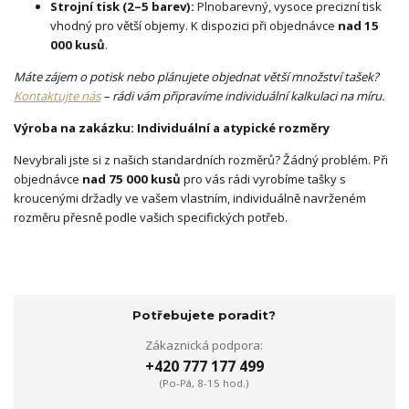
Strojní tisk (2–5 barev):
Plnobarevný, vysoce precizní tisk
vhodný pro větší objemy. K dispozici při objednávce
nad 15
000 kusů
.
Máte zájem o potisk nebo plánujete objednat větší množství tašek?
Kontaktujte nás
– rádi vám připravíme individuální kalkulaci na míru.
Výroba na zakázku: Individuální a atypické rozměry
Nevybrali jste si z našich standardních rozměrů? Žádný problém. Při
objednávce
nad 75 000 kusů
pro vás rádi vyrobíme tašky s
kroucenými držadly ve vašem vlastním, individuálně navrženém
rozměru přesně podle vašich specifických potřeb.
Potřebujete poradit?
Zákaznická podpora:
+420 777 177 499
(Po-Pá, 8-15 hod.)