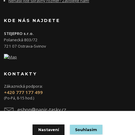
Nenašli jste správný rozměr? Zavolejte nám!
KDE NÁS NAJDETE
STEJEPRO s.r.o.
Polanecká 803/72
721 07 Ostrava-Svinov
KONTAKTY
Zákaznická podpora:
+420 777 177 499
(Po-Pá, 8-15 hod.)
eshop@papir-tasky.cz
Nastavení
Souhlasím