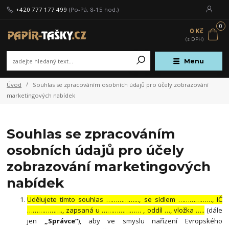
+420 777 177 499
(Po-Pá, 8-15 hod.)
0
0 Kč
Menu
Úvod
Souhlas se zpracováním osobních údajů pro účely zobrazování
marketingových nabídek
Souhlas se zpracováním
osobních údajů pro účely
zobrazování marketingových
nabídek
Udělujete tímto souhlas ……………..., se sídlem ………………, IČ
………………., zapsaná u ………………… , oddíl …, vložka …..
(dále
jen
„Správce“
), aby ve smyslu nařízení Evropského