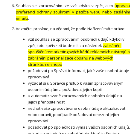
Souhlas se zpracováním lze vzít kdykoliv zpět, a to
úpravou
preferencí ochrany soukromí v patičce webu nebo zasláním
emailu
.
Vezměte, prosíme, na vědomí, že podle Nařízení máte právo:
vzít souhlas se zpracováním osobních údajů kdykoliv
zpět, toto zpětvzetí bude mít za následek
zabránění
spouštění remarketingových kódů reklamních nástrojů a
zabránění personalizace obsahu na webových
stránkách e-shopu
požadovat po Správci informaci, jaké vaše osobní údaje
zpracovává
vyžádat si u Správce přístup k vašim zpracovávaným
osobním údajům a požadovat jejich kopii
u automatizovaně zpracovaných osobních údajů na
jejich přenositelnost
nechat vaše zpracovávané osobní údaje aktualizovat
nebo opravit, popřípadě požadovat omezení jejich
zpracování
požadovat po společnosti výmaz vašich osobních údajů,
pokud se nejedná o osobní údaje, které je Správce