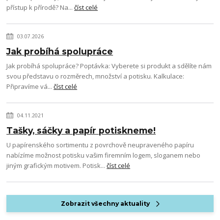
přístup k přírodě? Na...
číst celé
03.07.2026
Jak probíhá spolupráce
Jak probíhá spolupráce? Poptávka: Vyberete si produkt a sdělíte nám
svou představu o rozměrech, množství a potisku. Kalkulace:
Připravíme vá...
číst celé
04.11.2021
Tašky, sáčky a papír potiskneme!
U papírenského sortimentu z povrchově neupraveného papíru
nabízíme možnost potisku vašim firemním logem, sloganem nebo
jiným grafickým motivem. Potisk...
číst celé
Zobrazit všechny aktuality