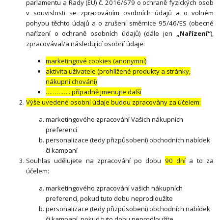
parlamentu a Rady (EU) č. 2016/679 o ochraně fyzických osob
v souvislosti se zpracováním osobních údajů a o volném
pohybu těchto údajů a o zrušení směrnice 95/46/ES (obecné
nařízení o ochraně osobních údajů) (dále jen
„Nařízení“
),
zpracovával/a následující osobní údaje:
marketingové cookies (anonymní)
aktivita uživatele (prohlížené produkty a stránky,
nákupní chování)
………….. případně jmenujte další
Výše uvedené osobní údaje budou zpracovány za účelem:
marketingového zpracování Vašich nákupních
preferencí
personalizace (tedy přizpůsobení) obchodních nabídek
či kampaní
Souhlas udělujete na zpracování po dobu
90 dní
a to za
účelem:
marketingového zpracování vašich nákupních
preferencí, pokud tuto dobu neprodloužíte
personalizace (tedy přizpůsobení) obchodních nabídek
či kampaní, pokud tuto dobu neprodloužíte