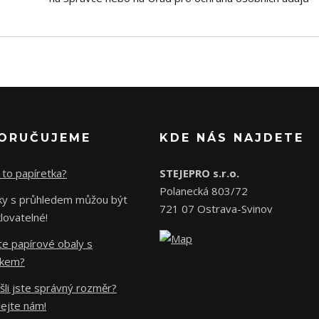
ORUČUJEME
KDE NÁS NAJDETE
 to papíretka?
STEJEPRO s.r.o.
Polanecká 803/72
čky s průhledem můžou být
721 07 Ostrava-Svinov
lovatelné!
te papírové obaly s
skem?
li jste správný rozměr?
lejte nám!