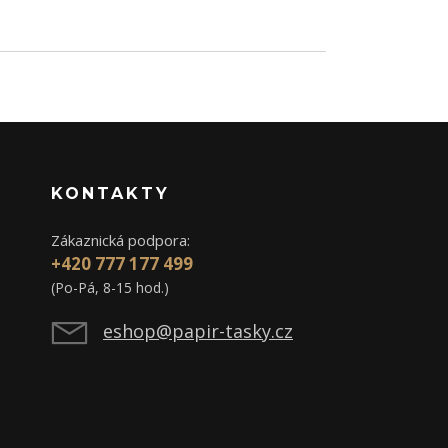
KONTAKTY
Zákaznická podpora:
+420 777 177 499
(Po-Pá, 8-15 hod.)
eshop@papir-tasky.cz