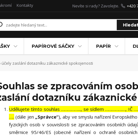
ukromí
Kontakty
Nevíte si rady? Zavolejte.
+420 
Hleda
AŠKY
PAPÍROVÉ SÁČKY
PAPÍR
D
účely zaslání dotazníku zákaznické spokojenosti
Souhlas se zpracováním osob
zaslání dotazníku zákaznické
Udělujete tímto souhlas ……………..., se sídlem ………………, IČ 
…..
(dále jen
„Správce“
), aby ve smyslu nařízení Evropskéh
fyzických osob v souvislosti se zpracováním osobních úda
směrnice 95/46/ES (obecné nařízení o ochraně osobních