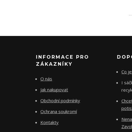
INFORMACE PRO
DOP
ZÁKAZNÍKY
Co je
O nás
I sá
Jak nakupovat
recyk
Obchodní podmínky
Chce
poti
Ochrana soukromí
Nenaš
Kontakty
Zavo