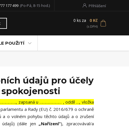
777 177 499
(Po-Pá, 8-15 hod.)
Přihlášení
0
ks
za
0 Kč
t
LE POUŽITÍ
ních údajů pro účely
 spokojenosti
………………., zapsaná u ………………… , oddíl …, vložka
o parlamentu a Rady (EU) č. 2016/679 o ochraně
jů a o volném pohybu těchto údajů a o zrušení
 údajů) (dále jen
„Nařízení“
), zpracovával/a