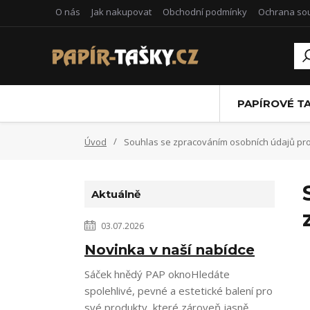
O nás
Jak nakupovat
Obchodní podmínky
Ochrana so
PAPÍROVÉ T
Úvod
Souhlas se zpracováním osobních údajů pro 
Aktuálně
03.07.2026
Novinka v naší nabídce
Sáček hnědý PAP oknoHledáte
spolehlivé, pevné a estetické balení pro
své produkty, které zároveň jasně