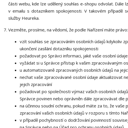
části webu, kde lze udělený souhlas e-shopu odvolat. Dále lz
v emailu s dotazníkem spokojenosti. V takovém případě s
služby Heureka.
Vezměte, prosíme, na vědomí, že podle Nařízení máte právo:
vzít souhlas se zpracováním osobních údajů kdykoliv zp
ukončení zasílání dotazníku spokojenosti
požadovat po Správci informaci, jaké vaše osobní údaj
vyžádat si u Správce přístup k vašim zpracovávaným os
u automatizovaně zpracovaných osobních údajů na jejic
nechat vaše zpracovávané osobní údaje aktualizovat n
jejich zpracování
požadovat po společnosti výmaz vašich osobních údajů,
Správce povinen nebo oprávněn dále zpracovávat dle p
na účinnou soudní ochranu, pokud máte za to, že vaše 
zpracování vašich osobních údajů v rozporu s tímto Na
v případě pochybností o dodržování povinností souvisej
na Správce nebo na Úřad pro ochranu osobních údajů