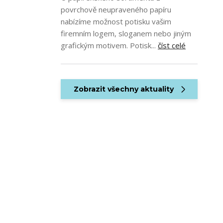
povrchově neupraveného papíru
nabízíme možnost potisku vašim
firemním logem, sloganem nebo jiným
grafickým motivem. Potisk...
číst celé
Zobrazit všechny aktuality