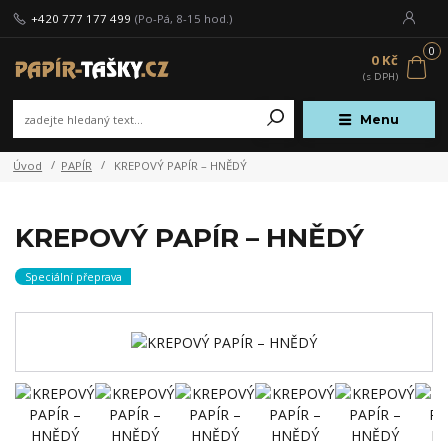
+420 777 177 499
(Po-Pá, 8-15 hod.)
0
0 Kč
Menu
Úvod
PAPÍR
KREPOVÝ PAPÍR – HNĚDÝ
KREPOVÝ PAPÍR – HNĚDÝ
Speciální přeprava