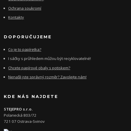
Ochrana soukromí
Kontakty
DOPORUČUJEME
Co je to papíretka?
I sáčky s průhledem můžou být recyklovatelné!
Chcete papírové obaly s potiskem?
Nenašli jste správný rozměr? Zavolejte nám!
KDE NÁS NAJDETE
STEJEPRO s.r.o.
Polanecká 803/72
721 07 Ostrava-Svinov