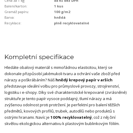
Cena za 1 kg:
88 Kč bez DPH
Balení/karton:
1 kus
Gramáž papíru:
100 g/m2
Barva:
hnědá
Recyklace:
plně recyklovatelné
Kompletní specifikace
Hledáte obalový materiál s mimořádnou elasticitou, který se
dokonale přizpůsobí jakémukoli tvaru a ochrání vaše zboží před
nárazy a poškrábáním? Náš
hnědý
krepový papír v arších
představuje ideální volbu pro průmyslové provozy, strojírenství,
logistiku i e-shopy. Díky své charakteristické krepované (zvrásněné)
struktuře je tento papír vysoce poddajný, tlumí nárazy a má
zvýšenou odolnost proti protržení. Je perfektní pro balení těžších
předmětů, kovových profilů, trubek, autodílů nebo produktů s
ostrými hranami. Navíc je
100% recyklovatelný
, což z něj činí
skvělou ekologickou alternativu k plastovým bublinkovým fóliím.