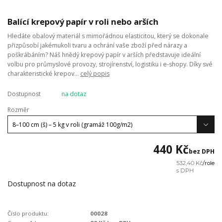
Balící krepový papír v roli nebo arších
Hledáte obalový materiál s mimořádnou elasticitou, který se dokonale
přizpůsobí jakémukoli tvaru a ochrání vaše zboží před nárazy a
poškrábáním? Náš hnědý krepový papír v arších představuje ideální
volbu pro průmyslové provozy, strojírenství, logistiku i e-shopy. Díky své
charakteristické krepov...
celý popis
Dostupnost
na dotaz
Rozměr
440 Kč
bez DPH
532,40 Kč
/
role
Dostupnost na dotaz
Číslo produktu:
00028