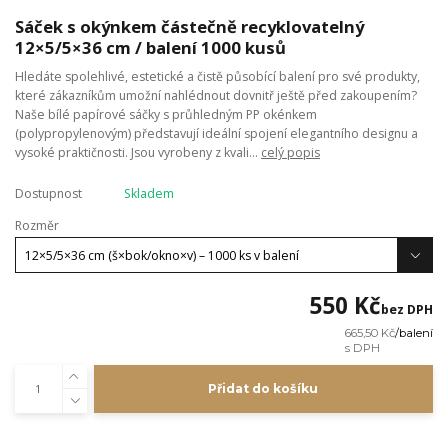
Sáček s okýnkem částečně recyklovatelný
12×5/5×36 cm / balení 1000 kusů
Hledáte spolehlivé, estetické a čistě působící balení pro své produkty,
které zákazníkům umožní nahlédnout dovnitř ještě před zakoupením?
Naše bílé papírové sáčky s průhledným PP okénkem
(polypropylenovým) představují ideální spojení elegantního designu a
vysoké praktičnosti. Jsou vyrobeny z kvali...
celý popis
Dostupnost
Skladem
Rozměr
550 Kč
bez DPH
665,50 Kč
/
balení
Přidat do košíku