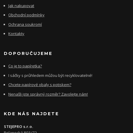
Jak nakupovat
Obchodní podmínky
Ochrana soukromí
Kontakty
DOPORUČUJEME
Co je to papíretka?
I sáčky s průhledem můžou být recyklovatelné!
Chcete papírové obaly s potiskem?
Nenašli jste správný rozměr? Zavolejte nám!
KDE NÁS NAJDETE
STEJEPRO s.r.o.
Polanecká 803/72