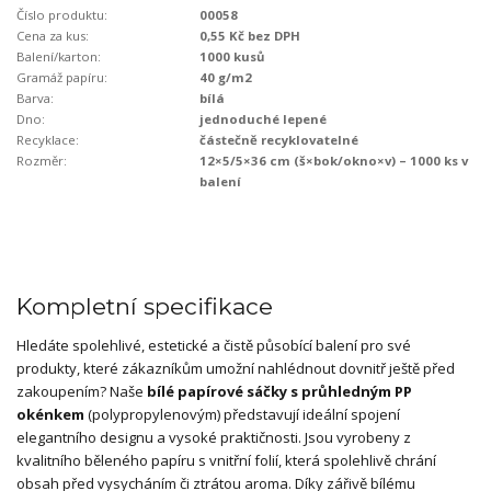
Číslo produktu:
00058
Cena za kus:
0,55 Kč bez DPH
Balení/karton:
1000 kusů
Gramáž papíru:
40 g/m2
Barva:
bílá
Dno:
jednoduché lepené
Recyklace:
částečně recyklovatelné
Rozměr:
12×5/5×36 cm (š×bok/okno×v) – 1000 ks v
balení
Kompletní specifikace
Hledáte spolehlivé, estetické a čistě působící balení pro své
produkty, které zákazníkům umožní nahlédnout dovnitř ještě před
zakoupením? Naše
bílé papírové sáčky s průhledným PP
okénkem
(polypropylenovým) představují ideální spojení
elegantního designu a vysoké praktičnosti. Jsou vyrobeny z
kvalitního běleného papíru s vnitřní folií, která spolehlivě chrání
obsah před vysycháním či ztrátou aroma. Díky zářivě bílému