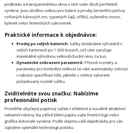
podkladu a transparentnímu oknu v nich vaše zboží perfektně
vynikne. Jsou skvělou volbou pro balení a prodej čerstvého pečiva,
voňavých kávových zrn, sypaných čajů, oříšků, sušeného ovoce,
bylinek nebo řemeslných cukrovinek.
Praktické informace k objednávce:
Prodej po celých baleních:
Sáčky dodáváme výhradně v
celých kartonech po 1 000 kusech, což vám zaručuje
maximálně výhodnou velkoobchodní cenu za kus.
Dynamické zobrazení parametrů:
Přesné rozměry a
parametry pro konkrétní velikost se vám automaticky zobrazí
v tabulce specifikací níže, jakmile v roletce vyberete
požadovaný rozměr sáčku.
Zviditelněte svou značku: Nabízíme
profesionální potisk
Proměňte obyčejný papírový sáček v efektivní a vizuálně atraktivní
reklamní nástroj. Na zářivě bílém papíru vaše firemní logo nebo
grafika dokonale vynikne. Podle objemu vaší objednávky pro vás
zajistíme optimální technologii potisku: