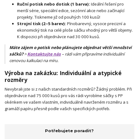
Ruční potisk nebo dotisk (1 barva):
Ideální řešení pro
menší série, speciální edice, sezónní akce nebo začínající
projekty. Tiskneme již od pouhých 100 kusů!
Strojní tisk (2–5 barev):
Plnobarevný, vysoce precizní a
ekonomický tisk na celé ploše sáčku vhodný pro větší objemy.
K dispozici při objednávce nad 30 000 kusů.
Máte zájem o potisk nebo plánujete objednat větší množství
sáčků?
>
Kontaktujte nás
– rádi vám připravíme individuální
cenovou kalkulaci na míru.
Výroba na zakázku: Individuální a atypické
rozměry
Nevybrali jste si z našich standardních rozměrů? Žádný problém. Při
objednávce nad 75 000 kusů pro vás rádi vyrobíme sáčky s PP
okénkem ve vašem vlastním, individuálně navrženém rozměru a s
gramáží papíru přesně podle vašich specifických potřeb.
Potřebujete poradit?