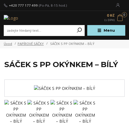
+420 777 177 499
(Po-Pá, 8-15 hod.)
0
0 Kč
Menu
Úvod
PAPÍROVÉ SÁČKY
SÁČEK S PP OKÝNKEM – BÍLÝ
SÁČEK S PP OKÝNKEM – BÍLÝ