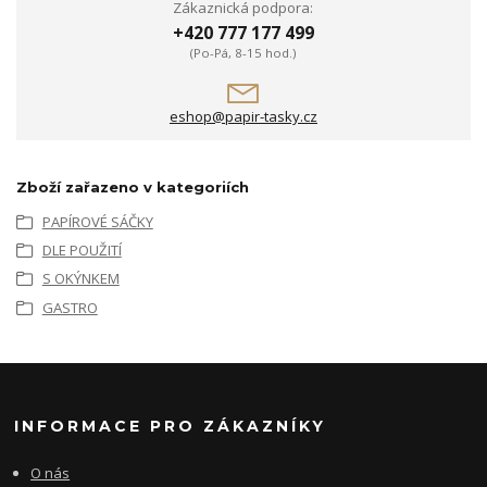
Zákaznická podpora:
+420 777 177 499
(Po-Pá, 8-15 hod.)
eshop@papir-tasky.cz
Zboží zařazeno v kategoriích
PAPÍROVÉ SÁČKY
DLE POUŽITÍ
S OKÝNKEM
GASTRO
INFORMACE PRO ZÁKAZNÍKY
O nás