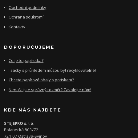
Obchodní podmínky
Ochrana soukromí
Kontakty
DOPORUČUJEME
Co je to papíretka?
I sáčky s průhledem můžou být recyklovatelné!
Chcete papírové obaly s potiskem?
Nenašli jste správný rozměr? Zavolejte nám!
KDE NÁS NAJDETE
STEJEPRO s.r.o.
Polanecká 803/72
721 07 Ostrava-Svinov