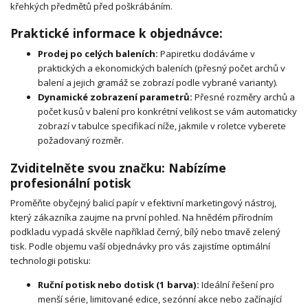
křehkých předmětů před poškrábáním.
Praktické informace k objednávce:
Prodej po celých baleních:
Papiretku dodáváme v
praktických a ekonomických baleních (přesný počet archů v
balení a jejich gramáž se zobrazí podle vybrané varianty).
Dynamické zobrazení parametrů:
Přesné rozměry archů a
počet kusů v balení pro konkrétní velikost se vám automaticky
zobrazí v tabulce specifikací níže, jakmile v roletce vyberete
požadovaný rozměr.
Zviditelněte svou značku: Nabízíme
profesionální potisk
Proměňte obyčejný balicí papír v efektivní marketingový nástroj,
který zákazníka zaujme na první pohled. Na hnědém přírodním
podkladu vypadá skvěle například černý, bílý nebo tmavě zelený
tisk. Podle objemu vaší objednávky pro vás zajistíme optimální
technologii potisku:
Ruční potisk nebo dotisk (1 barva):
Ideální řešení pro
menší série, limitované edice, sezónní akce nebo začínající