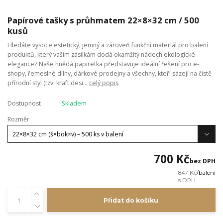
Papírové tašky s průhmatem 22×8×32 cm / 500
kusů
Hledáte vysoce estetický, jemný a zároveň funkční materiál pro balení
produktů, který vašim zásilkám dodá okamžitý nádech ekologické
elegance? Naše hnědá papiretka představuje ideální řešení pro e-
shopy, řemeslné dílny, dárkové prodejny a všechny, kteří sázejí na čistě
přírodní styl (tzv. kraft desi...
celý popis
Dostupnost
Skladem
Rozměr
700 Kč
bez DPH
847 Kč
/
balení
Přidat do košíku