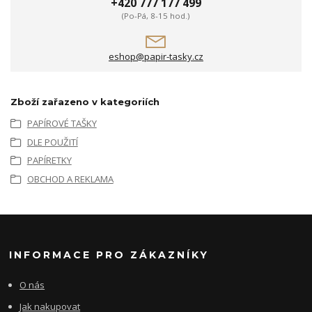
+420 777 177 499
(Po-Pá, 8-15 hod.)
eshop@papir-tasky.cz
Zboží zařazeno v kategoriích
PAPÍROVÉ TAŠKY
DLE POUŽITÍ
PAPÍRETKY
OBCHOD A REKLAMA
INFORMACE PRO ZÁKAZNÍKY
O nás
Jak nakupovat