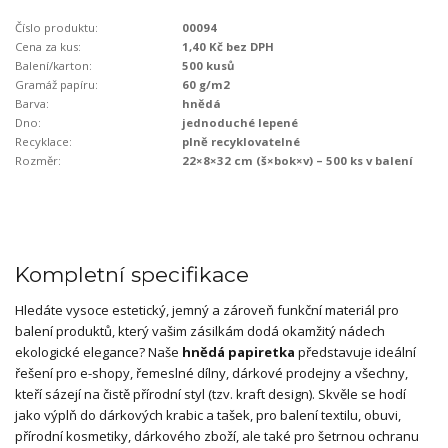
Číslo produktu:
00094
Cena za kus:
1,40 Kč bez DPH
Balení/karton:
500 kusů
Gramáž papíru:
60 g/m2
Barva:
hnědá
Dno:
jednoduché lepené
Recyklace:
plně recyklovatelné
Rozměr:
22×8×32 cm (š×bok×v) – 500 ks v balení
Kompletní specifikace
Hledáte vysoce estetický, jemný a zároveň funkční materiál pro
balení produktů, který vašim zásilkám dodá okamžitý nádech
ekologické elegance? Naše
hnědá papiretka
představuje ideální
řešení pro e-shopy, řemeslné dílny, dárkové prodejny a všechny,
kteří sázejí na čistě přírodní styl (tzv. kraft design). Skvěle se hodí
jako výplň do dárkových krabic a tašek, pro balení textilu, obuvi,
přírodní kosmetiky, dárkového zboží, ale také pro šetrnou ochranu