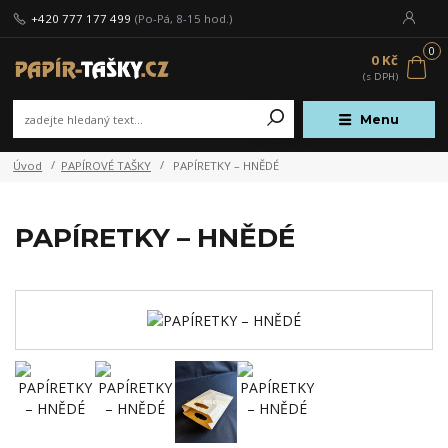
+420 777 177 499
(Po-Pá, 8-15 hod.)
0
0 Kč
Menu
Úvod
PAPÍROVÉ TAŠKY
PAPÍRETKY – HNĚDÉ
PAPÍRETKY – HNĚDÉ