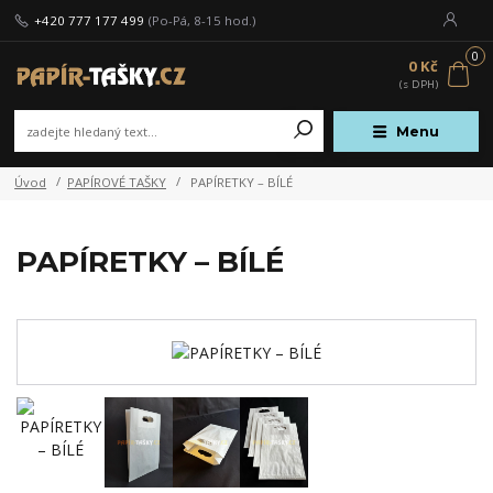
+420 777 177 499
(Po-Pá, 8-15 hod.)
0
0 Kč
Menu
Úvod
PAPÍROVÉ TAŠKY
PAPÍRETKY – BÍLÉ
PAPÍRETKY – BÍLÉ