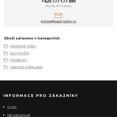
+420 777 177 499
(Po-Pá, 8-15 hod.)
eshop@papir-tasky.cz
Zboží zařazeno v kategoriích
PAPÍROVÉ TAŠKY
DLE POUŽITÍ
PAPÍRETKY
OBCHOD A REKLAMA
INFORMACE PRO ZÁKAZNÍKY
O nás
Jak nakupovat