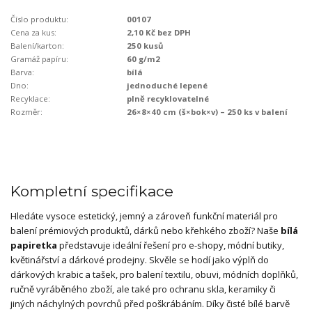
Číslo produktu:
00107
Cena za kus:
2,10 Kč bez DPH
Balení/karton:
250 kusů
Gramáž papíru:
60 g/m2
Barva:
bílá
Dno:
jednoduché lepené
Recyklace:
plně recyklovatelné
Rozměr:
26×8×40 cm (š×bok×v) – 250 ks v balení
Kompletní specifikace
Hledáte vysoce estetický, jemný a zároveň funkční materiál pro
balení prémiových produktů, dárků nebo křehkého zboží? Naše
bílá
papiretka
představuje ideální řešení pro e-shopy, módní butiky,
květinářství a dárkové prodejny. Skvěle se hodí jako výplň do
dárkových krabic a tašek, pro balení textilu, obuvi, módních doplňků,
ručně vyráběného zboží, ale také pro ochranu skla, keramiky či
jiných náchylných povrchů před poškrábáním. Díky čisté bílé barvě