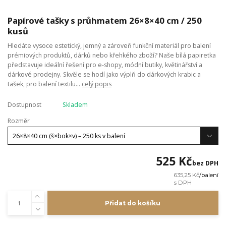
Papírové tašky s průhmatem 26×8×40 cm / 250
kusů
Hledáte vysoce estetický, jemný a zároveň funkční materiál pro balení
prémiových produktů, dárků nebo křehkého zboží? Naše bílá papiretka
představuje ideální řešení pro e-shopy, módní butiky, květinářství a
dárkové prodejny. Skvěle se hodí jako výplň do dárkových krabic a
tašek, pro balení textilu...
celý popis
Dostupnost
Skladem
Rozměr
525 Kč
bez DPH
635,25 Kč
/
balení
Přidat do košíku