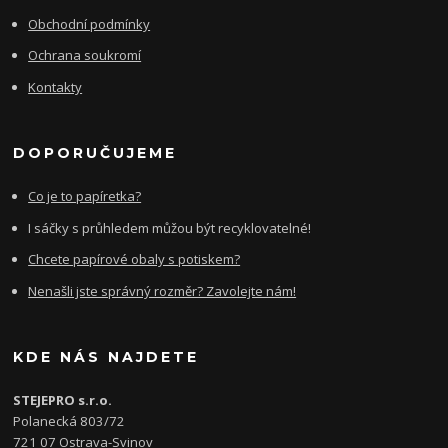
Obchodní podmínky
Ochrana soukromí
Kontakty
DOPORUČUJEME
Co je to papíretka?
I sáčky s průhledem můžou být recyklovatelné!
Chcete papírové obaly s potiskem?
Nenašli jste správný rozměr? Zavolejte nám!
KDE NÁS NAJDETE
STEJEPRO s.r.o.
Polanecká 803/72
721 07 Ostrava-Svinov