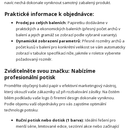
navíc nechá dokonale vyniknout samotný zabalený produkt.
Praktické informace k objednávce:
Prodej po celých baleních:
Papiretku dodáváme v
praktických a ekonomických baleních (přesný počet archů v
balení a jejich gramáž se zobrazí podle vybrané varianty).
Dynamické zobrazení parametrů:
Přesné rozměry archů a
počet kusů v balení pro konkrétní velikost se vám automaticky
zobrazí v tabulce specifikací níže, jakmile v roletce vyberete
požadovaný rozměr.
Zviditelněte svou značku: Nabízíme
profesionální potisk
Proměňte obyčejný balicí papír v efektivní marketingový nástroj,
který okouzlí vaše zákazníky už při rozbalování zásilky. Na čistém
bílém podkladu vaše logo či firemní design dokonale vyniknou.
Podle objemu vaší objednávky pro vás zajistíme optimální
technologii potisku:
Ruční potisk nebo dotisk (1 barva):
Ideální řešení pro
menší série, limitované edice, sezónní akce nebo začínající