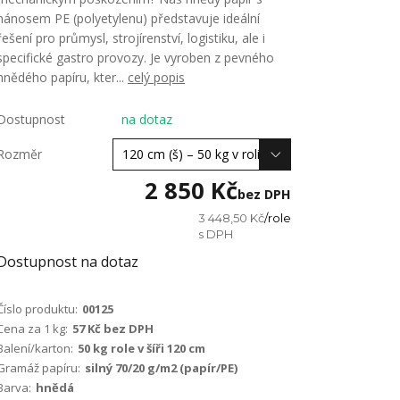
nánosem PE (polyetylenu) představuje ideální
řešení pro průmysl, strojírenství, logistiku, ale i
specifické gastro provozy. Je vyroben z pevného
hnědého papíru, kter...
celý popis
Dostupnost
na dotaz
Rozměr
2 850 Kč
bez DPH
3 448,50 Kč
/
role
Dostupnost na dotaz
Číslo produktu:
00125
Cena za 1 kg:
57 Kč bez DPH
Balení/karton:
50 kg role v šíři 120 cm
Gramáž papíru:
silný 70/20 g/m2 (papír/PE)
Barva:
hnědá