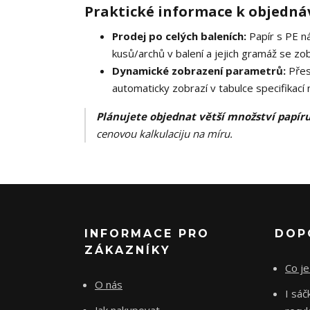
Praktické informace k objedná
Prodej po celých baleních:
Papír s PE n
kusů/archů v balení a jejich gramáž se zob
Dynamické zobrazení parametrů:
Přes
automaticky zobrazí v tabulce specifikací
Plánujete objednat větší množství papír
cenovou kalkulaciju na míru.
INFORMACE PRO
DOP
ZÁKAZNÍKY
Co je
O nás
I sá