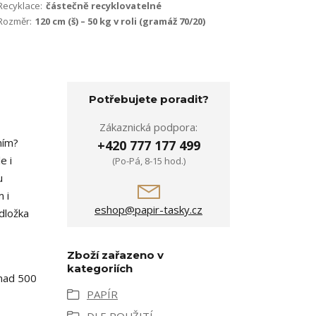
Recyklace:
částečně recyklovatelné
Rozměr:
120 cm (š) – 50 kg v roli (gramáž 70/20)
Potřebujete poradit?
Zákaznická podpora:
ním?
+420 777 177 499
e i
(Po-Pá, 8-15 hod.)
u
 i
eshop@papir-tasky.cz
odložka
Zboží zařazeno v
kategoriích
 nad 500
PAPÍR