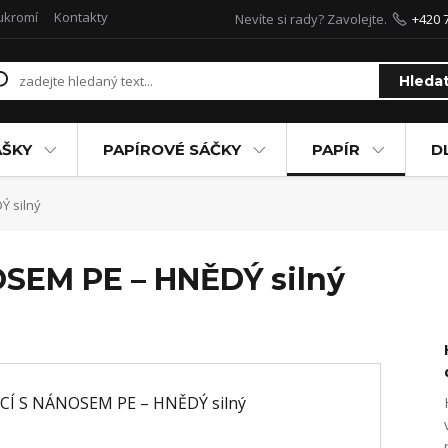
ukromí
Kontakty
Nevíte si rady? Zavolejte.
+420 
Hleda
AŠKY
PAPÍROVÉ SÁČKY
PAPÍR
D
Ý silný
OSEM PE – HNĚDÝ silný