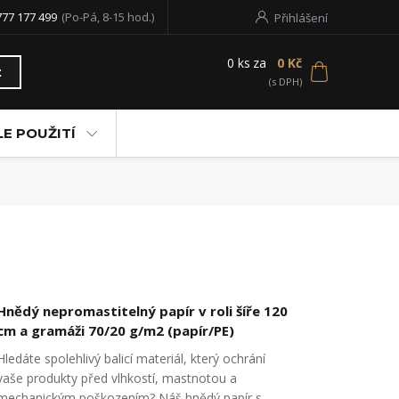
777 177 499
(Po-Pá, 8-15 hod.)
Přihlášení
0
ks
za
0 Kč
t
LE POUŽITÍ
Hnědý nepromastitelný papír v roli šíře 120
cm a gramáži 70/20 g/m2 (papír/PE)
Hledáte spolehlivý balicí materiál, který ochrání
vaše produkty před vlhkostí, mastnotou a
mechanickým poškozením? Náš hnědý papír s