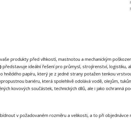
ání vaše produkty před vlhkostí, mastnotou a mechanickým poškoze
)
představuje ideální řešení pro průmysl, strojírenství, logistiku, al
o hnědého papíru, který je z jedné strany potažen tenkou vrstvo
epropustnou bariéru, která spolehlivě odolává vodě, olejům, tukům
ěných kovových součástek, technických dílů, ale i jako ochranná p
bídnout v požadovaném rozměru a velikosti, a to při objednávce