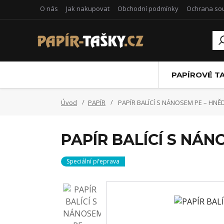
O nás
Jak nakupovat
Obchodní podmínky
Ochrana so
PAPÍROVÉ T
Úvod
PAPÍR
PAPÍR BALÍCÍ S NÁNOSEM PE – HNĚD
PAPÍR BALÍCÍ S NÁN
Speciální přeprava