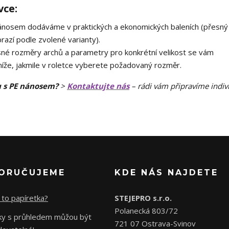
vce:
ánosem dodáváme v praktických a ekonomických baleních (přesný
razí podle zvolené varianty).
né rozměry archů a parametry pro konkrétní velikost se vám
 níže, jakmile v roletce vyberete požadovaný rozměr.
u s PE nánosem?
>
Kontaktujte nás
– rádi vám připravíme indiv
ORUČUJEME
KDE NÁS NAJDETE
 to papíretka?
STEJEPRO s.r.o.
Polanecká 803/72
čky s průhledem můžou být
721 07 Ostrava-Svinov