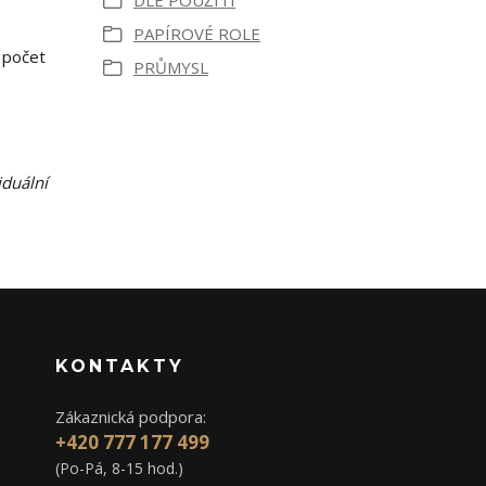
DLE POUŽITÍ
PAPÍROVÉ ROLE
 počet
PRŮMYSL
iduální
KONTAKTY
Zákaznická podpora:
+420 777 177 499
(Po-Pá, 8-15 hod.)