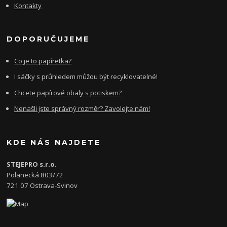
Kontakty
DOPORUČUJEME
Co je to papíretka?
I sáčky s průhledem můžou být recyklovatelné!
Chcete papírové obaly s potiskem?
Nenašli jste správný rozměr? Zavolejte nám!
KDE NÁS NAJDETE
STEJEPRO s.r.o.
Polanecká 803/72
721 07 Ostrava-Svinov