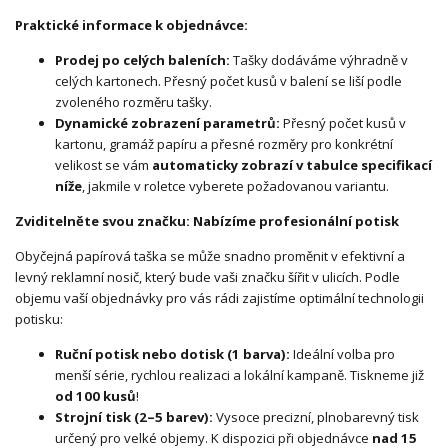
Praktické informace k objednávce:
Prodej po celých baleních:
Tašky dodáváme výhradně v
celých kartonech. Přesný počet kusů v balení se liší podle
zvoleného rozměru tašky.
Dynamické zobrazení parametrů:
Přesný počet kusů v
kartonu, gramáž papíru a přesné rozměry pro konkrétní
velikost se vám
automaticky zobrazí v tabulce specifikací
níže
, jakmile v roletce vyberete požadovanou variantu.
Zviditelněte svou značku: Nabízíme profesionální potisk
Obyčejná papírová taška se může snadno proměnit v efektivní a
levný reklamní nosič, který bude vaši značku šířit v ulicích. Podle
objemu vaší objednávky pro vás rádi zajistíme optimální technologii
potisku:
Ruční potisk nebo dotisk (1 barva):
Ideální volba pro
menší série, rychlou realizaci a lokální kampaně. Tiskneme již
od 100 kusů
!
Strojní tisk (2–5 barev):
Vysoce precizní, plnobarevný tisk
určený pro velké objemy. K dispozici při objednávce
nad 15