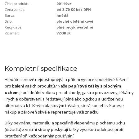
Číslo produktu:
00119vz
Cena za kus:
od 3,70 Kč bez DPH
Barva:
hnědá
Dno:
ploché obdélníkové
Recyklace:
plně recyklovatelné
Rozměr:
VZOREK
Kompletní specifikace
Hledáte cenově nejdostupnější, a přitom vysoce spolehlivé řešení
pro balení vašich produktů? Naše
papírové tašky s plochým
uchem
jsou ideální volbou pro obchody, gastro provozovny, lékárny
i rychlé občerstvení. Představují plně ekologickou a udržitelnou
alternativu k běžným plastovým taškám, která spolehlivě unese
nákup a zároveň skvěle reprezentuje vaši značku.
Díky pevnému materiálu a speciálně vlepenému plochému uchu
(držadlu) z vnitřní strany poskytují tašky vysokou odolnost proti
protržení při každodenním používání.