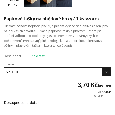
Papírové tašky na obědové boxy / 1 ks vzorek
Hledáte cenově nejdostupnější, a přitom vysoce spolehlivé řešení pro
balení vašich produktů? Naše papírové tašky s plochým uchem jsou
ideální volbou pro obchody, gastro provozovny, lékárny i rychlé
občerstvení. Představují plně ekologickou a udržitelnou alternativu k
běžným plastovým taškám, která s...
celý popis
Dostupnost
na dotaz
Rozměr
3,70 Kč
bez DPH
4,48 Kč
/
kus
Dostupnost na dotaz