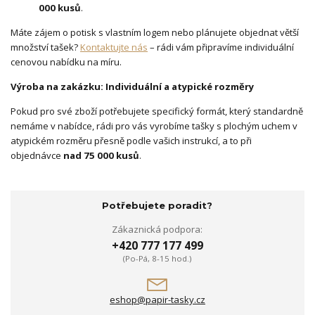
000 kusů
.
Máte zájem o potisk s vlastním logem nebo plánujete objednat větší
množství tašek?
Kontaktujte nás
– rádi vám připravíme individuální
cenovou nabídku na míru.
Výroba na zakázku: Individuální a atypické rozměry
Pokud pro své zboží potřebujete specifický formát, který standardně
nemáme v nabídce, rádi pro vás vyrobíme tašky s plochým uchem v
atypickém rozměru přesně podle vašich instrukcí, a to při
objednávce
nad 75 000 kusů
.
Potřebujete poradit?
Zákaznická podpora:
+420 777 177 499
(Po-Pá, 8-15 hod.)
eshop@papir-tasky.cz